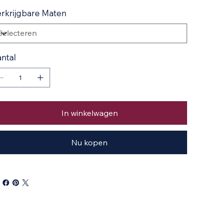
rkrijgbare Maten
ntal
In winkelwagen
Nu kopen