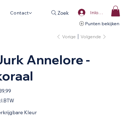
Inloggen
Zoek
Contact
Punten bekijken
Vorige
Volgende
Jurk Annelore -
koraal
39,99
cl.BTW
rkrijgbare Kleur