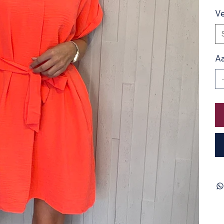
Ve
Aa