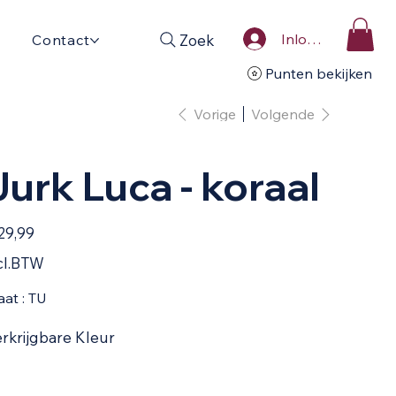
Inloggen
Zoek
Contact
Punten bekijken
Vorige
Volgende
Jurk Luca - koraal
29,99
cl.BTW
at : TU
rkrijgbare Kleur