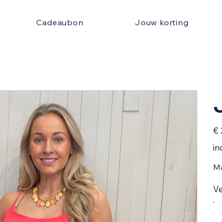
Cadeaubon
Jouw korting
Prijs
€ 
in
Ma
Ve