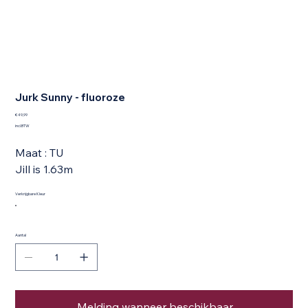
Jurk Sunny - fluoroze
Prijs
€ 49,99
incl.BTW
Maat : TU
Jill is 1.63m
Verkrijgbare Kleur
Aantal
Melding wanneer beschikbaar