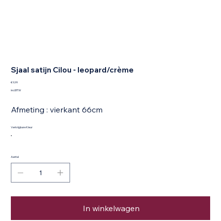
Sjaal satijn Cilou - leopard/crème
Prijs
€ 9,99
incl.BTW
Afmeting : vierkant 66cm
Verkrijgbare Kleur
Aantal
In winkelwagen