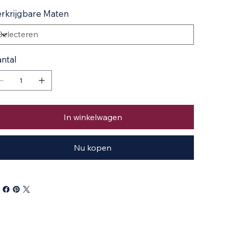
rkrijgbare Maten
ntal
In winkelwagen
Nu kopen