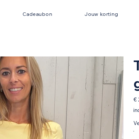
Cadeaubon
Jouw korting
Prijs
€ 
in
Ve