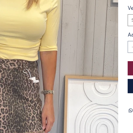
Ve
Aa