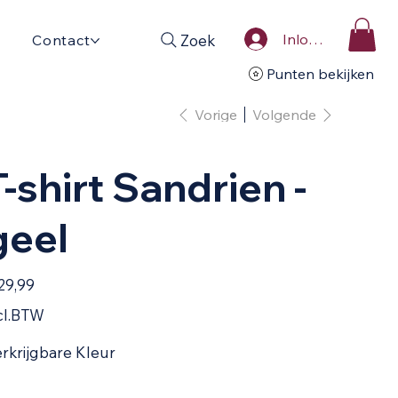
Inloggen
Zoek
Contact
Punten bekijken
Vorige
Volgende
T-shirt Sandrien -
geel
29,99
cl.BTW
rkrijgbare Kleur