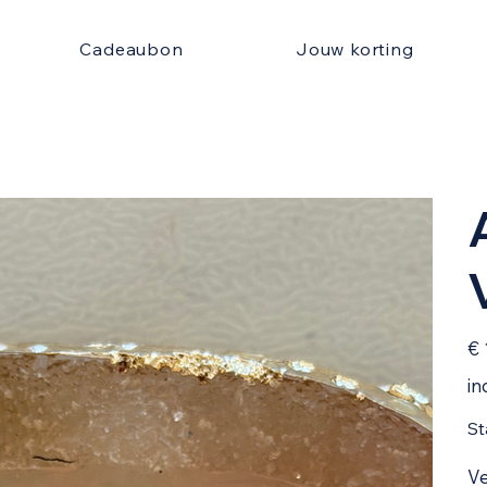
Cadeaubon
Jouw korting
Prijs
€ 
in
St
Ve