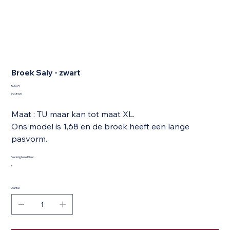
Broek Saly - zwart
Prijs
€ 39,99
incl.BTW
Maat : TU maar kan tot maat XL.
Ons model is 1,68 en de broek heeft een lange
pasvorm.
Verkrijgbare Kleur
Aantal