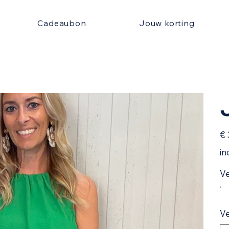
Cadeaubon
Jouw korting
Prijs
€ 
in
Ve
Ve