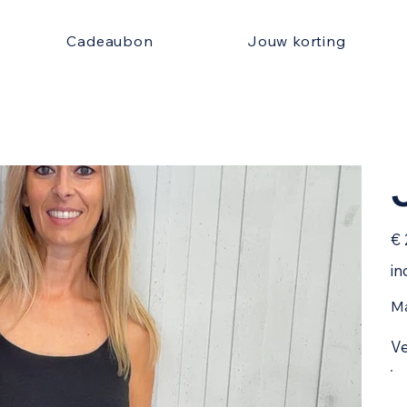
Cadeaubon
Jouw korting
Prijs
€ 
in
Ma
Ve