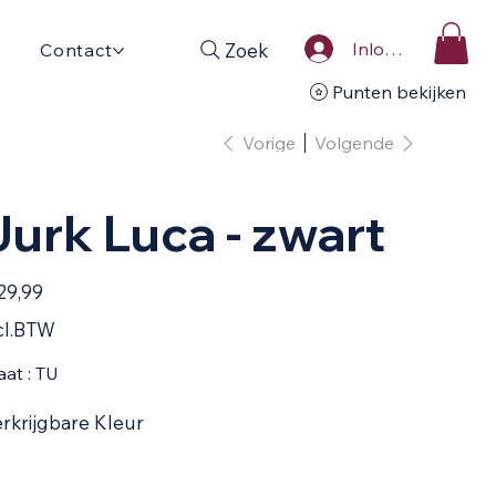
Inloggen
Zoek
Contact
Punten bekijken
Vorige
Volgende
Jurk Luca - zwart
29,99
cl.BTW
at : TU
rkrijgbare Kleur