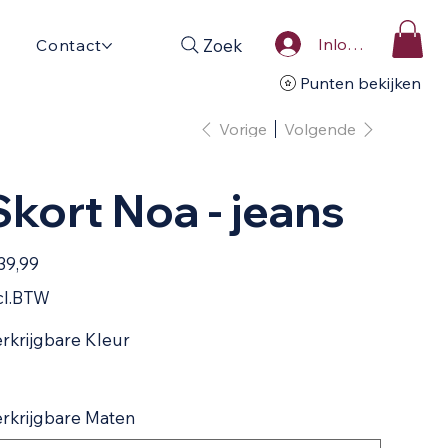
Inloggen
Zoek
Contact
Punten bekijken
Vorige
Volgende
Skort Noa - jeans
39,99
cl.BTW
rkrijgbare Kleur
rkrijgbare Maten