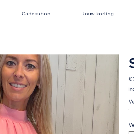
Cadeaubon
Jouw korting
Prijs
€ 
in
Ve
Ve