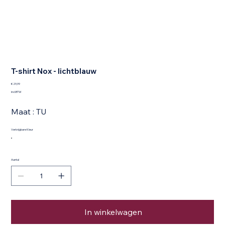
T-shirt Nox - lichtblauw
Prijs
€ 29,99
incl.BTW
Maat : TU
Verkrijgbare Kleur
Aantal
In winkelwagen